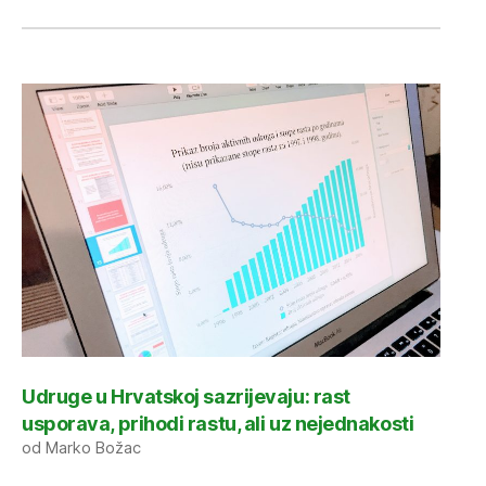
Udruge u Hrvatskoj sazrijevaju: rast
usporava, prihodi rastu, ali uz nejednakosti
od Marko Božac