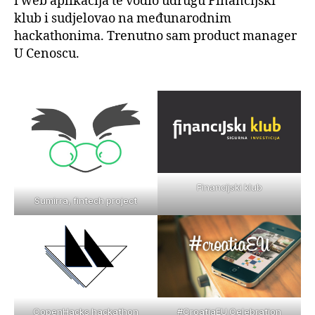
i web aplikacija te vodio udrugu Financijski
klub i sudjelovao na međunarodnim
hackathonima. Trenutno sam product manager
U Cenoscu.
Financijski klub
Sumirra, fintech project
CopenHacks hackathon
#CroatiaEU Celebration