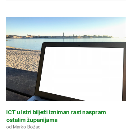
ICT u Istri bilježi izniman rast naspram
ostalim županijama
od Marko Božac