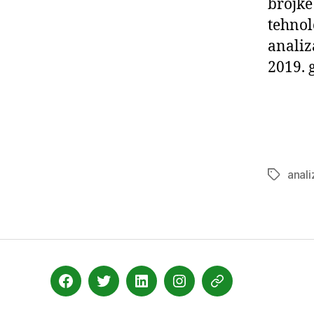
brojke
tehnol
analiz
2019. 
anal
Oznake
Facebook
Twitter
LinkedIn
Instagram
Slideshare