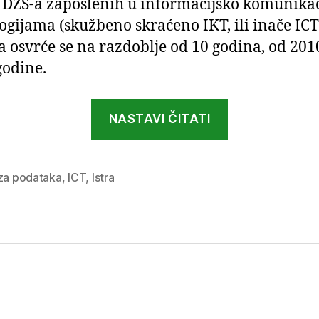
 DZS-a zaposlenih u informacijsko komunika
ogijama (skužbeno skraćeno IKT, ili inače ICT
a osvrće se na razdoblje od 10 godina, od 201
godine.
“ICT
NASTAVI ČITATI
u
Istri
bilježi
iza podataka
,
ICT
,
Istra
izniman
rast
naspram
ostalim
županijama”