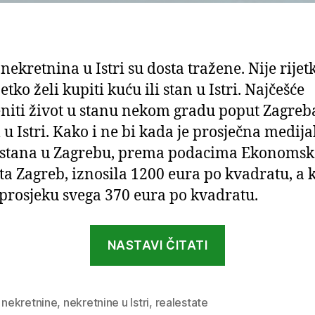
nekretnina u Istri su dosta tražene. Nije rijet
tko želi kupiti kuću ili stan u Istri. Najčešće
niti život u stanu nekom gradu poput Zagreb
u Istri. Kako i ne bi kada je prosječna medij
 stana u Zagrebu, prema podacima Ekonoms
uta Zagreb, iznosila 1200 eura po kvadratu, a 
u prosjeku svega 370 eura po kvadratu.
“Cijene
NASTAVI ČITATI
nekretnina
u
Istri:
,
nekretnine
,
nekretnine u Istri
,
realestate