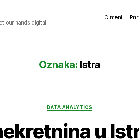
O meni
Por
et our hands digital.
Oznaka:
Istra
Kategorije
DATA ANALYTICS
ekretnina u Istr