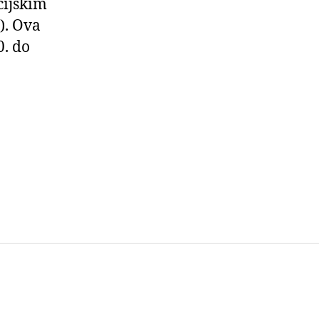
cijskim
). Ova
0. do