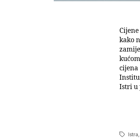
Cijene 
kako ne
zamije
kućom 
cijena
Instit
Istri 
Istra
Oznake