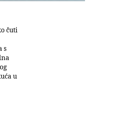
ko čuti
a s
alna
kog
kuća u