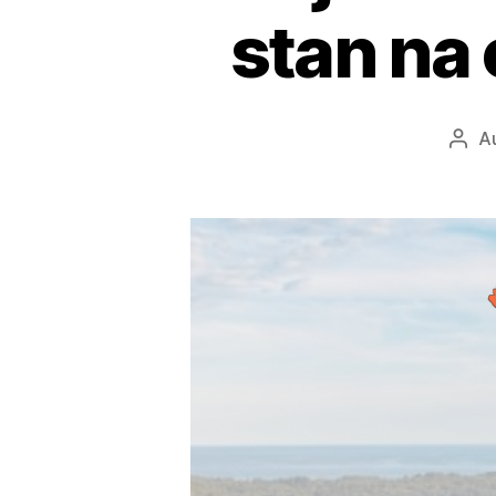
stan na 
A
Auto
obja