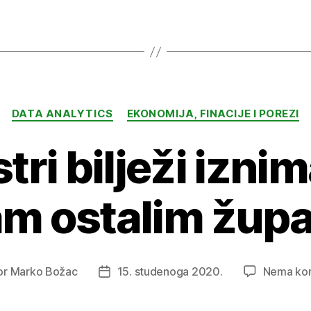
Kuća
i
stan
na
obali
Kategorije
ili
DATA ANALYTICS
EKONOMIJA, FINACIJE I POREZI
u
stri bilježi izni
unutrašnjost
m ostalim žup
or
Marko Božac
15. studenoga 2020.
Nema ko
Datum
e
objave