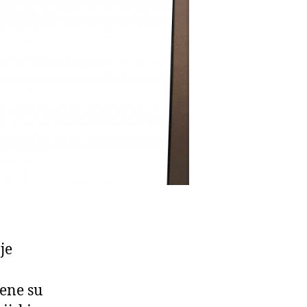
je
tene su