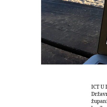
ICT U 
Državn
župani