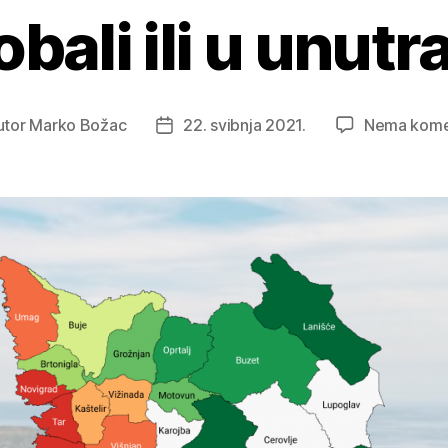
obali ili u unutr
utor
Marko Božac
22. svibnja 2021.
Nema kome
r
Datum
ve
objave