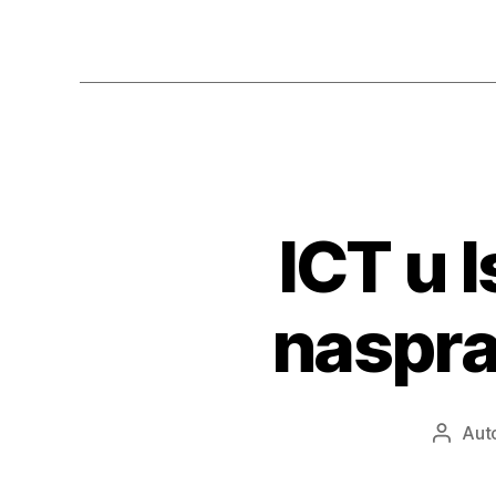
ICT u I
naspra
Aut
Autor
objav